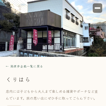
← 湯探歩企画一覧に戻る
くりはら
店内には子どもから大人まで楽しめる雑貨やポーチなど並
んでいます。旅の思い出にぜひ手に取ってごらん下さい。