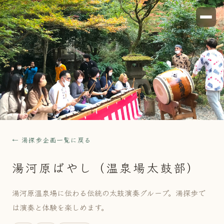
← 湯探歩企画一覧に戻る
湯河原ばやし（温泉場太鼓部）
湯河原温泉場に伝わる伝統の太鼓演奏グループ。湯探歩で
は演奏と体験を楽しめます。