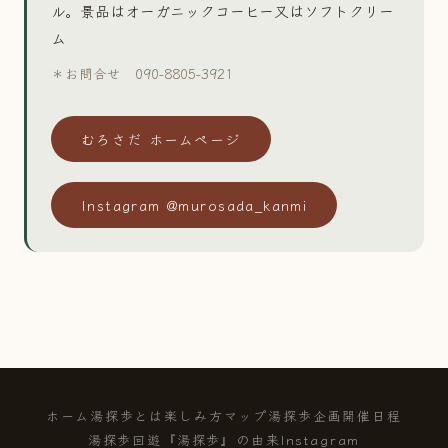
ル。景品はオーガニックコーヒー又はソフトクリー
ム
＊お問合せ 090-8805-3921
むろさだ ホームページ
Instagram @murosada_kanmi
ホーム
湯探歩とは
楽しみ方
マップ
湯探歩企画
開催日程
湯探歩回遊
『湯探歩』の由来
Instagram