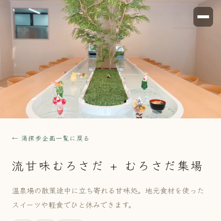
← 湯探歩企画一覧に戻る
流甘味むろさだ + むろさだ集場
温泉場の散策途中に立ち寄れる甘味処。地元食材を使った
スイーツや軽食でひと休みできます。