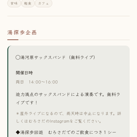
甘味
軽食
カフェ
湯探歩企画
◯湯河原サックスバンド（無料ライブ）
開催日時
両日 14:00〜16:00
迫力満点のサックスバンドによる演奏です。無料ラ
イブです！
＊屋外ライブになるので、雨天時は中止になります。詳
しくはむろさだのInstagramをご覧ください。
◆湯探歩回遊 むろさだでのご飲食につき１シー