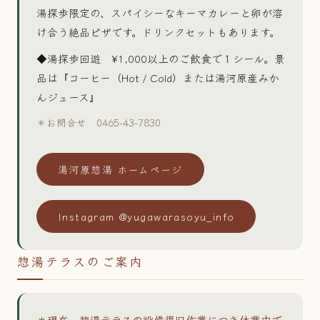
湯探歩限定の、スパイシーなキーマカレーと卵が溶
け合う絶品ピザです。ドリンクセットもあります。
◆湯探歩回遊 ¥1,000以上のご飲食で１シール。景
品は『コーヒー（Hot / Cold）または湯河原産みか
んジュース』
＊お問合せ 0465-43-7830
湯河原惣湯 ホームページ
Instagram @yugawarasoyu_info
惣湯テラスのご案内
＊現在、惣湯テラスの設備復旧作業につき休業中で