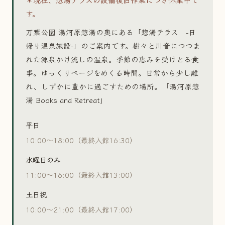
す。
万葉公園 湯河原惣湯の奥にある「惣湯テラス −日
帰り温泉施設−」のご案内です。樹々と川音につつま
れた源泉かけ流しの温泉。季節の恵みを受けとる食
事。ゆっくりページをめくる時間。日常から少し離
れ、しずかに豊かに過ごすための場所。「湯河原惣
湯 Books and Retreat」
平日
10:00〜18:00（最終入館16:30）
水曜日のみ
11:00〜16:00（最終入館13:00）
土日祝
10:00〜21:00（最終入館17:00）