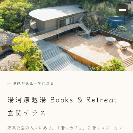
← 湯探歩企画一覧に戻る
湯河原惣湯 Books & Retreat
玄関テラス
万葉公園の入口にあり、１階はカフェ、２階はコワーキン