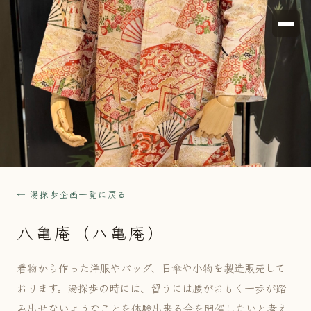
← 湯探歩企画一覧に戻る
八亀庵（ハ亀庵）
着物から作った洋服やバッグ、日傘や小物を製造販売して
おります。湯探歩の時には、習うには腰がおもく一歩が踏
み出せないようなことを体験出来る会を開催したいと考え