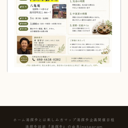
ホーム
湯探歩とは
楽しみ方
マップ
湯探歩企画
開催日程
湯探歩回遊
『湯探歩』の由来
Instagram